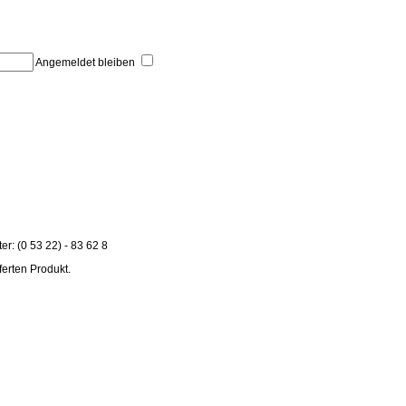
Angemeldet bleiben
r: (0 53 22) - 83 62 8
ferten Produkt.