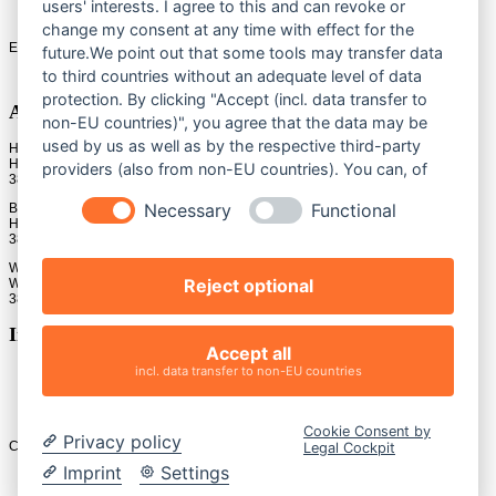
users' interests. I agree to this and can revoke or
change my consent at any time with effect for the
E-mail:
leistehelbiggmbh@gmail.com
future.We point out that some tools may transfer data
to third countries without an adequate level of data
protection. By clicking "Accept (incl. data transfer to
Anfahrt
non-EU countries)", you agree that the data may be
used by us as well as by the respective third-party
Hauptgeschäft
Hauptstr. 7
providers (also from non-EU countries). You can, of
38667 Bad Harzburg
course, change your cookie settings at any time.
Necessary
Functional
Bad Harzburg
Herzog-Wilhelm-Str. 63
38667 Bad Harzburg
Werlaburgdorf
Reject optional
Westendorf 3
38315 Werlaburgdorf
Impressionen
Accept all
incl. data transfer to non-EU countries
Cookie Consent by
Privacy policy
Copyright © 2026 Fleischerei Leiste
Legal Cockpit
Imprint
Settings
Impressum
Datenschutzerklärung