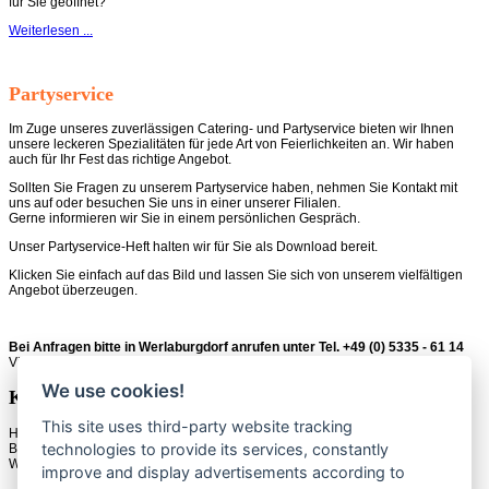
für Sie geöffnet?
Weiterlesen ...
Partyservice
Im Zuge unseres zuverlässigen Catering- und Partyservice bieten wir Ihnen
unsere leckeren Spezialitäten für jede Art von Feierlichkeiten an. Wir haben
auch für Ihr Fest das richtige Angebot.
Sollten Sie Fragen zu unserem Partyservice haben, nehmen Sie Kontakt mit
uns auf oder besuchen Sie uns in einer unserer Filialen.
Gerne informieren wir Sie in einem persönlichen Gespräch.
Unser Partyservice-Heft halten wir für Sie als Download bereit.
Klicken Sie einfach auf das Bild und lassen Sie sich von unserem vielfältigen
Angebot überzeugen.
Bei Anfragen bitte in Werlaburgdorf anrufen unter Tel. +49 (0) 5335 - 61 14
Vielen Dank!
We use cookies!
Kontakt
This site uses third-party website tracking
Hauptgeschäft +49 (0) 5322 - 8 36 28
technologies to provide its services, constantly
Bad Harzburg +49 (0) 5322 - 5 02 56
Werlaburgdorf +49 (0) 5335 - 61 14
improve and display advertisements according to